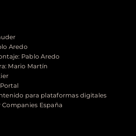
auder
blo Aredo
ontaje: Pablo Aredo
a: Mario Martín
ier
 Portal
ntenido para plataformas digitales
r Companies España