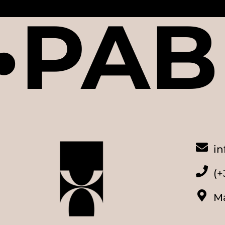
•PAB
i
(+
M