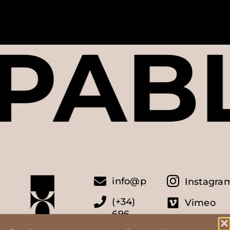
•PAB
info@pabloaredo.com
Instagra
(+34)
Vimeo
696
46