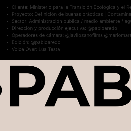
Cliente: Ministerio para la Transición Ecológica y el
Proyecto: Definición de buenas prácticas | Contamina
Sector: Administración pública / medio ambiente / ag
Dirección y producción ejecutiva: @pabloaredo
Operadores de cámara: @javilozanofilms @mariomart
Edición: @pabloaredo
Voice Over: Lúa Testa
PAB