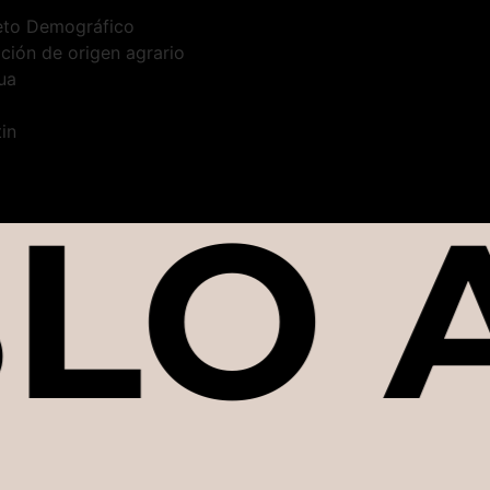
 Reto Demográfico
ción de origen agrario
ua
in
LO 