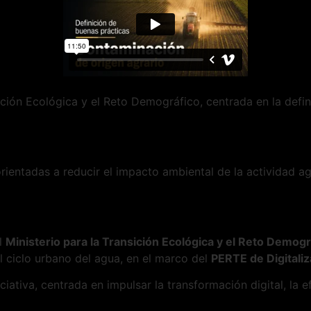
nsición Ecológica y el Reto Demográfico, centrada en la def
orientadas a reducir el impacto ambiental de la actividad a
el
Ministerio para la Transición Ecológica y el Reto Demogr
l ciclo urbano del agua, en el marco del
PERTE de Digitaliz
ciativa, centrada en impulsar la transformación digital, la e